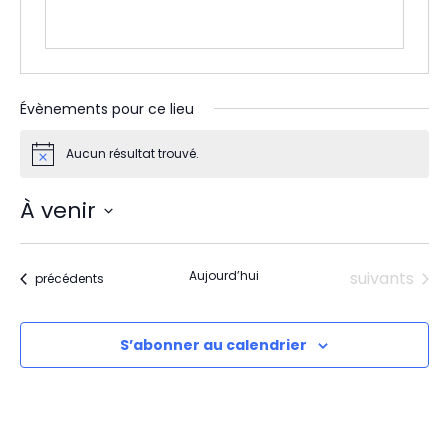
Évènements pour ce lieu
Aucun résultat trouvé.
Notice
À venir
Sélectionnez
une
date.
Évènements
Aujourd’hui
suivants
Évènements
précédents
S’abonner au calendrier