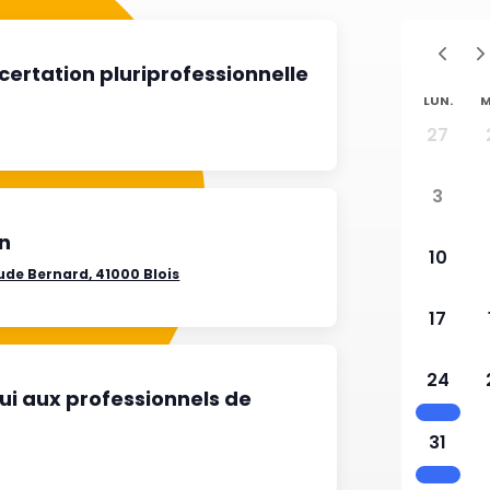
certation pluriprofessionnelle
LUN.
M
27
3
on
10
ude Bernard, 41000 Blois
17
24
ui aux professionnels de
31