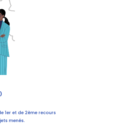
)
, de 1er et de 2ème recours
jets menés.