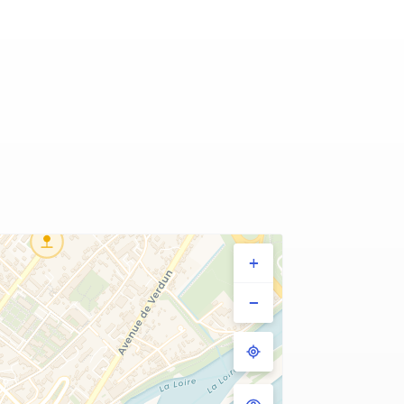
2
2
+
−