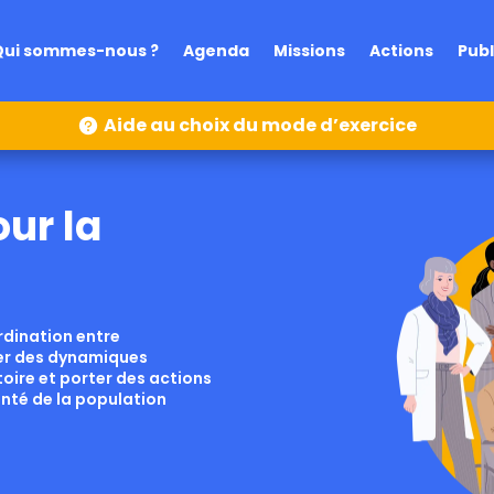
Qui sommes-nous ?
Agenda
Missions
Actions
Publ
Aide au choix du mode d’exercice
ur la
ordination entre
rer des dynamiques
toire et porter des actions
anté de la population