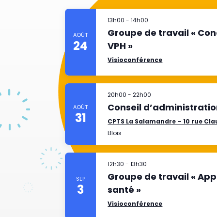
13h00
-
14h00
Groupe de travail « Con
AOÛT
24
VPH »
Visioconférence
20h00
-
22h00
Conseil d’administrati
AOÛT
31
CPTS La Salamandre – 10 rue Cla
Blois
12h30
-
13h30
Groupe de travail « App
SEP
3
santé »
Visioconférence